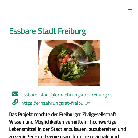
Direkt
Main
zum
Urbanes
Inhalt
Gärtnern
Essbare Stadt Freiburg
Logo
E-
essbare-stadt@ernaehrungsrat-freiburg.de
Mail-
Webseite
https://ernaehrungsrat-freibu…
Adresse
Z
Das Projekt möchte der Freiburger Zivilgesellschaft
u
Wissen und Möglichkeiten vermitteln, hochwertige
s
Lebensmittel in der Stadt anzubauen, zuzubereiten und
a
zu genießen- und gemeinsam für eine regionale und