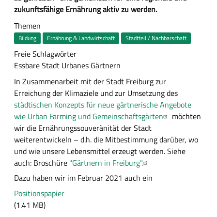
m
zukunftsfähige Ernährung aktiv zu werden.
m
Themen
e
Bildung
Ernährung & Landwirtschaft
Stadtteil / Nachbarschaft
n
Freie Schlagwörter
f
Essbare Stadt
Urbanes Gärtnern
a
s
A
In Zusammenarbeit mit der Stadt Freiburg zur
s
u
Erreichung der Klimaziele und zur Umsetzung des
u
s
städtischen Konzepts für neue gärtnerische Angebote
n
f
wie Urban Farming und Gemeinschaftsgärten
möchten
g
ü
wir die Ernährungssouveränität der Stadt
h
weiterentwickeln – d.h. die Mitbestimmung darüber, wo
r
und wie unsere Lebensmittel erzeugt werden. Siehe
l
auch: Broschüre
"Gärtnern in Freiburg".
i
Dazu haben wir im Februar 2021 auch ein
c
D
Positionspapier
h
a
(1.41 MB)
e
t