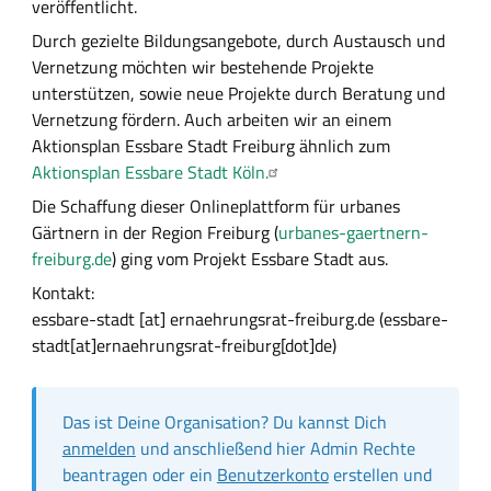
veröffentlicht.
B
e
e
Durch gezielte Bildungsangebote, durch Austausch und
i
s
Vernetzung möchten wir bestehende Projekte
c
unterstützen, sowie neue Projekte durch Beratung und
h
Vernetzung fördern. Auch arbeiten wir an einem
r
Aktionsplan Essbare Stadt Freiburg ähnlich zum
e
Aktionsplan Essbare Stadt Köln.
i
Die Schaffung dieser Onlineplattform für urbanes
b
Gärtnern in der Region Freiburg (
urbanes-gaertnern-
u
freiburg.de
) ging vom Projekt Essbare Stadt aus.
n
Kontakt:
g
essbare-stadt
[at]
ernaehrungsrat-freiburg.de
(essbare-
stadt[at]ernaehrungsrat-freiburg[dot]de)
Das ist Deine Organisation? Du kannst Dich
anmelden
und anschließend hier Admin Rechte
beantragen oder ein
Benutzerkonto
erstellen und