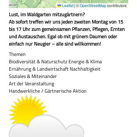
Leaflet
|
©
OpenStreetMap
contributors
Z
Lust, im Waldgarten mitzugärtnern?
u
Ab sofort treffen wir uns jeden zweiten Montag von 15
s
bis 17 Uhr zum gemeinsamen Pflanzen, Pflegen, Ernten
a
und Austauschen. Egal ob mit grünem Daumen oder
m
einfach nur Neugier – alle sind willkommen!
m
Themen
e
Biodiversität & Naturschutz
Energie & Klima
n
Ernährung & Landwirtschaft
Nachhaltigkeit
f
Soziales & Miteinander
a
Art der Veranstaltung
s
Handwerkliche / Gärtnerische Aktion
s
u
n
g