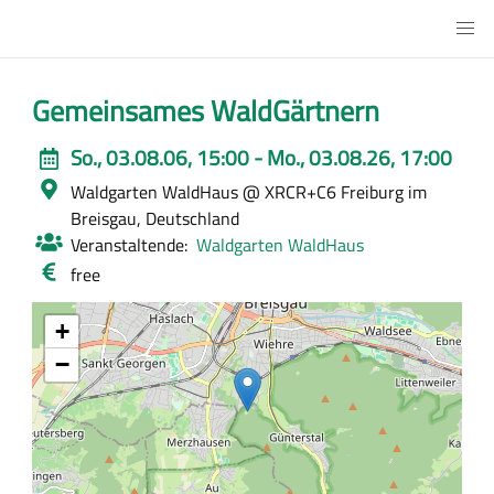
Direkt
Main
zum
Urbanes
Inhalt
Gärtnern
Gemeinsames WaldGärtnern
Event
So., 03.08.06, 15:00 - Mo., 03.08.26, 17:00
date
Ort
Waldgarten WaldHaus
@ XRCR+C6 Freiburg im
Breisgau, Deutschland
Veranstaltende
Waldgarten WaldHaus
Eintritt
free
/
Kosten
+
−