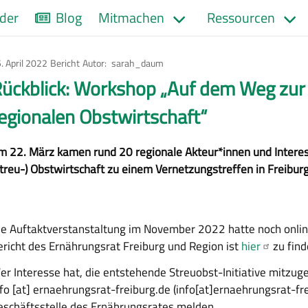
der
Blog
Mitmachen
Ressourcen
. April 2022
Art
Bericht
Autor
sarah_daum
des
Artikels
ückblick: Workshop „Auf dem Weg zu
egionalen Obstwirtschaft“
m 22. März kamen rund 20 regionale Akteur*innen und Interes
Streu-) Obstwirtschaft zu einem Vernetzungstreffen in Freibu
ie Auftaktverstanstaltung im November 2022 hatte noch onlin
ericht des Ernährungsrat Freiburg und Region ist
hier
zu find
er Interesse hat, die entstehende Streuobst-Initiative mitzuge
fo
[at]
ernaehrungsrat-freiburg.de
(info[at]ernaehrungsrat-fr
eschäftsstelle des Ernährungsrates melden.