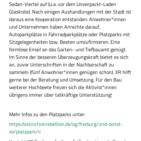
Sedan-Viertel auf (u.a. vor dem Unverpackt-Laden
g
h
Glaskiste). Nach einigen Aushandlungen mit der Stadt ist
a
daraus eine Kooperation entstanden: Anwohner*innen
l
und Unternehmen haben Anrechte darauf,
t
Autoparkplätze in Fahrradparkplätze oder Platzparks mit
s
Sitzgelegenheiten bzw. Beeten umzufirmieren. Eine
f
formlose Email an das Garten- und Tiefbauamt genügt.
e
Im Sinne der besseren Überzeugungskraft bietet es sich
l
an, zuvor Unterschriften in der Nachbarschaft zu
d
sammeln (fünf Anwohner*innen genügen schon). XR hilft
gerne bei der Beratung und Umsetzung. Für den Bau
weiterer Hochbeete freuen sich die Aktivist*innen
übrigens immer über tatkräftige Unterstützung!
Mehr Infos zu den Platzparks unter:
https://extinctionrebellion.de/og/freiburg/und-sonst-
so/platzpark/