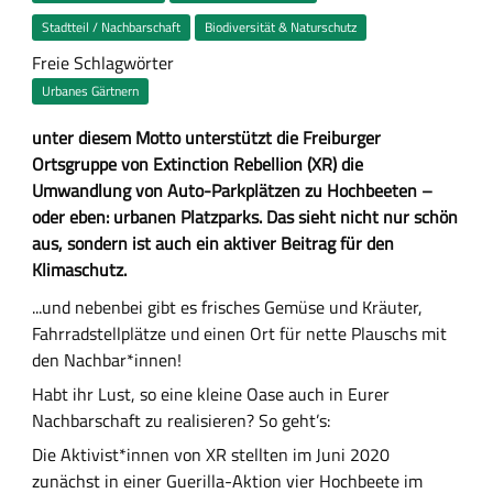
Stadtteil / Nachbarschaft
Biodiversität & Naturschutz
Freie Schlagwörter
Urbanes Gärtnern
Z
unter diesem Motto unterstützt die Freiburger
u
Ortsgruppe von Extinction Rebellion (XR) die
s
Umwandlung von Auto-Parkplätzen zu Hochbeeten –
a
oder eben: urbanen Platzparks. Das sieht nicht nur schön
m
aus, sondern ist auch ein aktiver Beitrag für den
m
Klimaschutz.
e
H
...und nebenbei gibt es frisches Gemüse und Kräuter,
n
a
Fahrradstellplätze und einen Ort für nette Plauschs mit
f
u
den Nachbar*innen!
a
p
Habt ihr Lust, so eine kleine Oase auch in Eurer
s
t
Nachbarschaft zu realisieren? So geht’s:
s
-
Die Aktivist*innen von XR stellten im Juni 2020
u
I
zunächst in einer Guerilla-Aktion vier Hochbeete im
n
n