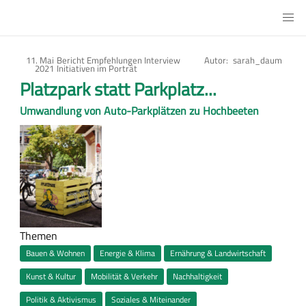
Direkt
Main
zum
Urbanes
Inhalt
Gärtnern
11. Mai
Art
Bericht
Empfehlungen
Interview
Autor
sarah_daum
2021
des
Initiativen im Porträt
Artikels
Platzpark statt Parkplatz...
Umwandlung von Auto-Parkplätzen zu Hochbeeten
Bild
Themen
Bauen & Wohnen
Energie & Klima
Ernährung & Landwirtschaft
Kunst & Kultur
Mobilität & Verkehr
Nachhaltigkeit
Politik & Aktivismus
Soziales & Miteinander