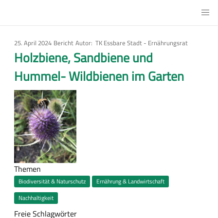
Direkt
Main
zum
Urbanes
Inhalt
Gärtnern
25. April 2024
Art
Bericht
Autor
TK Essbare Stadt - Ernährungsrat
des
Holzbiene, Sandbiene und
Artikels
Hummel- Wildbienen im Garten
Bild
Themen
Biodiversität & Naturschutz
Ernährung & Landwirtschaft
Nachhaltigkeit
Freie Schlagwörter