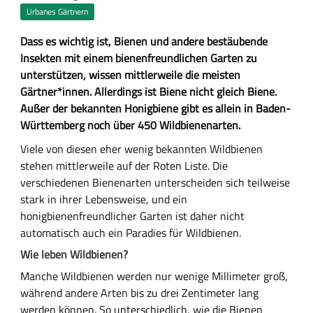
Urbanes Gärtnern
Z
Dass es wichtig ist, Bienen und andere bestäubende
u
Insekten mit einem bienenfreundlichen Garten zu
s
unterstützen, wissen mittlerweile die meisten
a
Gärtner*innen. Allerdings ist Biene nicht gleich Biene.
m
Außer der bekannten Honigbiene gibt es allein in Baden-
m
Württemberg noch über 450 Wildbienenarten.
e
H
Viele von diesen eher wenig bekannten Wildbienen
n
a
stehen mittlerweile auf der Roten Liste. Die
f
u
verschiedenen Bienenarten unterscheiden sich teilweise
a
p
stark in ihrer Lebensweise, und ein
s
t
honigbienenfreundlicher Garten ist daher nicht
s
-
automatisch auch ein Paradies für Wildbienen.
u
I
Wie leben Wildbienen?
n
n
Manche Wildbienen werden nur wenige Millimeter groß,
g
h
während andere Arten bis zu drei Zentimeter lang
a
werden können. So unterschiedlich, wie die Bienen