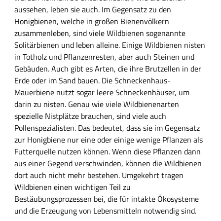
l
aussehen, leben sie auch. Im Gegensatz zu den
t
Honigbienen, welche in großen Bienenvölkern
s
zusammenleben, sind viele Wildbienen sogenannte
f
Solitärbienen und leben alleine. Einige Wildbienen nisten
e
in Totholz und Pflanzenresten, aber auch Steinen und
l
Gebäuden. Auch gibt es Arten, die ihre Brutzellen in der
d
Erde oder im Sand bauen. Die Schneckenhaus-
Mauerbiene nutzt sogar leere Schneckenhäuser, um
darin zu nisten. Genau wie viele Wildbienenarten
spezielle Nistplätze brauchen, sind viele auch
Pollenspezialisten. Das bedeutet, dass sie im Gegensatz
zur Honigbiene nur eine oder einige wenige Pflanzen als
Futterquelle nutzen können. Wenn diese Pflanzen dann
aus einer Gegend verschwinden, können die Wildbienen
dort auch nicht mehr bestehen. Umgekehrt tragen
Wildbienen einen wichtigen Teil zu
Bestäubungsprozessen bei, die für intakte Ökosysteme
und die Erzeugung von Lebensmitteln notwendig sind.