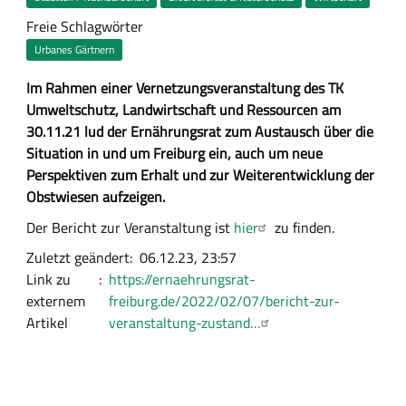
Freie Schlagwörter
Urbanes Gärtnern
Z
Im Rahmen einer Vernetzungsveranstaltung des TK
u
Umweltschutz, Landwirtschaft und Ressourcen am
s
30.11.21 lud der Ernährungsrat zum Austausch über die
a
Situation in und um Freiburg ein, auch um neue
m
Perspektiven zum Erhalt und zur Weiterentwicklung der
m
Obstwiesen aufzeigen.
e
H
Der Bericht zur Veranstaltung ist
hier
zu finden.
n
a
Zuletzt geändert
06.12.23, 23:57
f
u
Link zu
https://ernaehrungsrat-
a
p
externem
freiburg.de/2022/02/07/bericht-zur-
s
t
Artikel
veranstaltung-zustand…
s
-
u
I
n
n
g
h