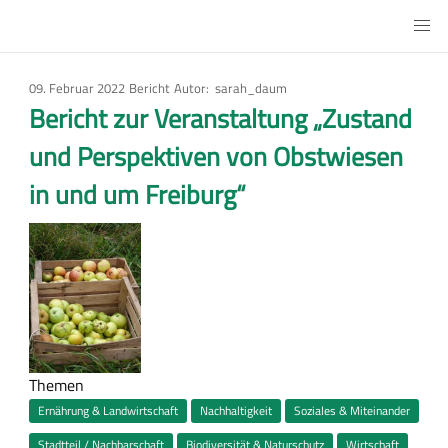
Direkt
Main
zum
Urbanes
Inhalt
Gärtnern
09. Februar 2022
Art
Bericht
Autor
sarah_daum
des
Bericht zur Veranstaltung „Zustand
Artikels
und Perspektiven von Obstwiesen
in und um Freiburg“
Bild
Themen
Ernährung & Landwirtschaft
Nachhaltigkeit
Soziales & Miteinander
Stadtteil / Nachbarschaft
Biodiversität & Naturschutz
Wirtschaft